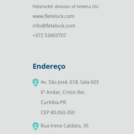
Fletelock© division of Xmetra OU
www.fletelock.com
info@fletelock.com
+372 53403707
Endereço
Av. São José, 618, Sala 603
6º Andar, Cristo Rei,
Curitiba-PR
CEP 80.050-350
Rua Irene Caldato, 35