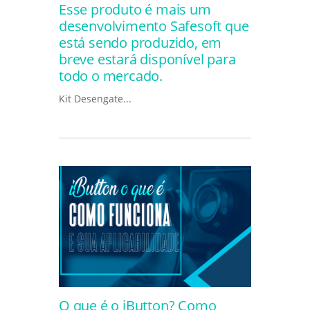
Esse produto é mais um
desenvolvimento Safesoft que
está sendo produzido, em
breve estará disponível para
todo o mercado.
Kit Desengate...
O que é o iButton? Como