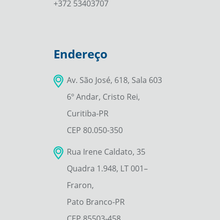
+372 53403707
Endereço
Av. São José, 618, Sala 603
6º Andar, Cristo Rei,
Curitiba-PR
CEP 80.050-350
Rua Irene Caldato, 35
Quadra 1.948, LT 001–
Fraron,
Pato Branco-PR
CEP 85503-458