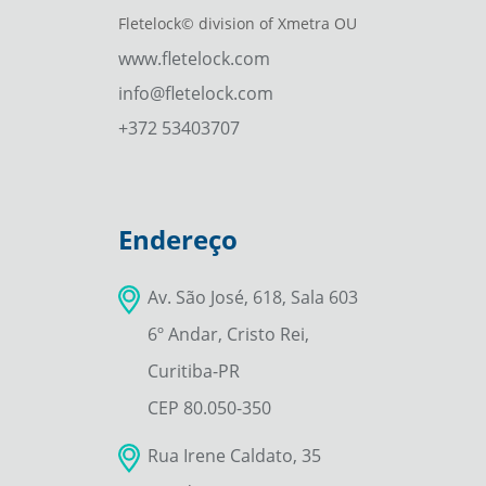
Fletelock© division of Xmetra OU
www.fletelock.com
info@fletelock.com
+372 53403707
Endereço
Av. São José, 618, Sala 603
6º Andar, Cristo Rei,
Curitiba-PR
CEP 80.050-350
Rua Irene Caldato, 35