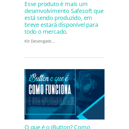
Esse produto é mais um
desenvolvimento Safesoft que
está sendo produzido, em
breve estará disponível para
todo o mercado.
Kit Desengate...
O que é o iButton? Como