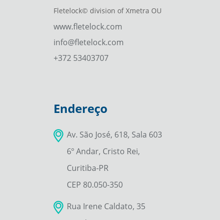
Fletelock© division of Xmetra OU
www.fletelock.com
info@fletelock.com
+372 53403707
Endereço
Av. São José, 618, Sala 603
6º Andar, Cristo Rei,
Curitiba-PR
CEP 80.050-350
Rua Irene Caldato, 35