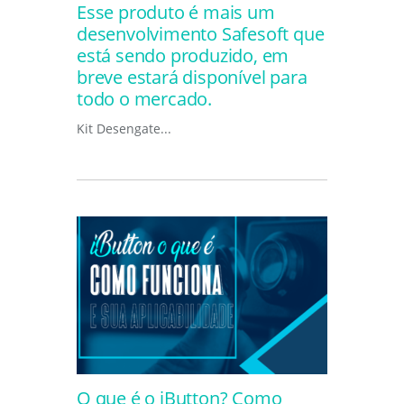
Esse produto é mais um
desenvolvimento Safesoft que
está sendo produzido, em
breve estará disponível para
todo o mercado.
Kit Desengate...
O que é o iButton? Como