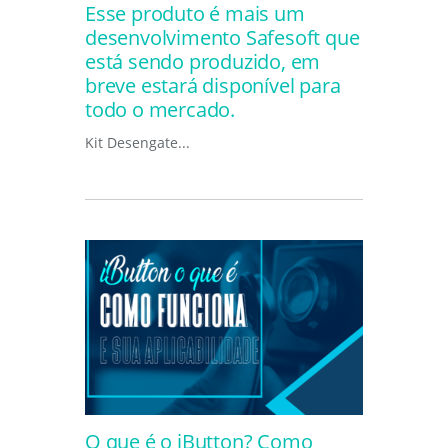
Esse produto é mais um
desenvolvimento Safesoft que
está sendo produzido, em
breve estará disponível para
todo o mercado.
Kit Desengate...
O que é o iButton? Como