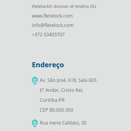
Fletelock© division of Xmetra OU
www.fletelock.com
info@fletelock.com
+372 53403707
Endereço
Av. São José, 618, Sala 603
6º Andar, Cristo Rei,
Curitiba-PR
CEP 80.050-350
Rua Irene Caldato, 35