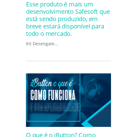
Esse produto é mais um
desenvolvimento Safesoft que
está sendo produzido, em
breve estará disponível para
todo o mercado.
Kit Desengate...
O que é o iButton? Como