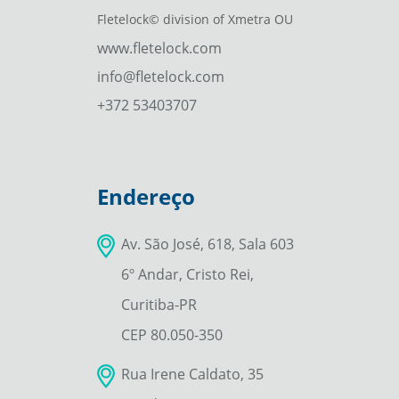
Fletelock© division of Xmetra OU
www.fletelock.com
info@fletelock.com
+372 53403707
Endereço
Av. São José, 618, Sala 603
6º Andar, Cristo Rei,
Curitiba-PR
CEP 80.050-350
Rua Irene Caldato, 35