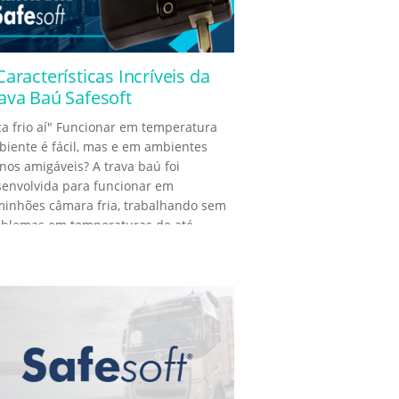
Características Incríveis da
ava Baú Safesoft
ca frio aí" Funcionar em temperatura
iente é fácil, mas e em ambientes
os amigáveis? A trava baú foi
senvolvida para funcionar em
minhões câmara fria, trabalhando sem
blemas em temperaturas de até...