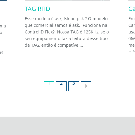
TAG RFID
Ca
Esse modelo é ask, fsk ou psk ? O modelo
Em 
que comercializamos é ask. Funciona na
Car
ima
ControlID Flex? Nossa TAG é 125KHz, se o
usa
o
seu equipamento faz a leitura desse tipo
066
de TAG, então é compatível...
me
ref
ns
1
2
3