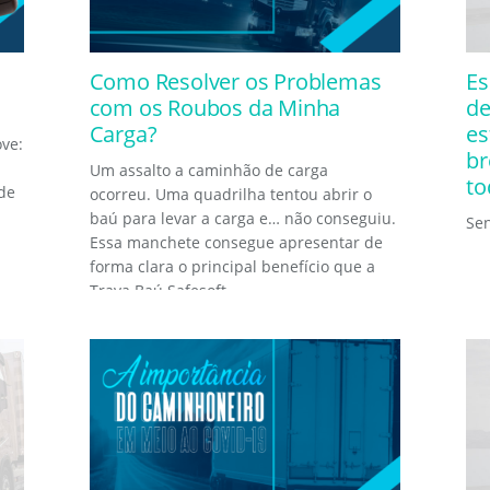
Como Resolver os Problemas
Es
com os Roubos da Minha
de
Carga?
es
ve:
br
Um assalto a caminhão de carga
to
de
ocorreu. Uma quadrilha tentou abrir o
baú para levar a carga e… não conseguiu.
Sen
Essa manchete consegue apresentar de
forma clara o principal benefício que a
Trava Baú Safesoft...