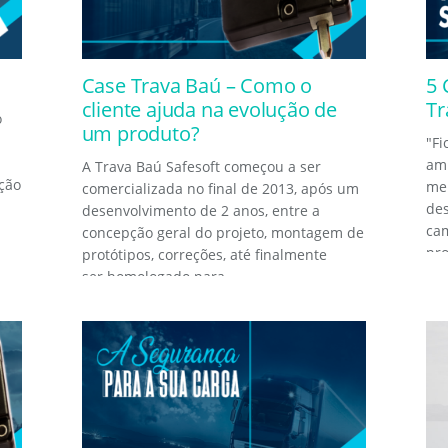
Case Trava Baú – Como o
5 
cliente ajuda na evolução de
Tr
o
um produto?
"Fi
amb
A Trava Baú Safesoft começou a ser
ição
men
comercializada no final de 2013, após um
de
desenvolvimento de 2 anos, entre a
ca
concepção geral do projeto, montagem de
pro
protótipos, correções, até finalmente
ser homologado para...