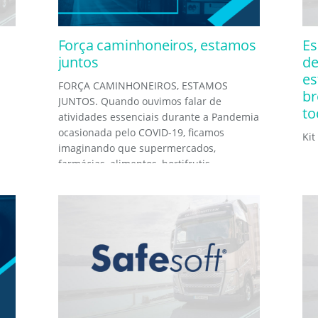
Força caminhoneiros, estamos
Es
juntos
de
es
FORÇA CAMINHONEIROS, ESTAMOS
br
JUNTOS. Quando ouvimos falar de
to
atividades essenciais durante a Pandemia
ocasionada pelo COVID-19, ficamos
Kit
imaginando que supermercados,
farmácias, alimentos, hortifrutis,
combustíveis,...