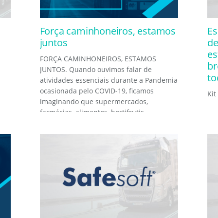
Força caminhoneiros, estamos
Es
juntos
de
es
FORÇA CAMINHONEIROS, ESTAMOS
br
JUNTOS. Quando ouvimos falar de
to
atividades essenciais durante a Pandemia
ocasionada pelo COVID-19, ficamos
Kit
imaginando que supermercados,
farmácias, alimentos, hortifrutis,
combustíveis,...