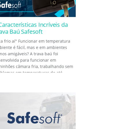
Características Incríveis da
ava Baú Safesoft
ca frio aí" Funcionar em temperatura
iente é fácil, mas e em ambientes
os amigáveis? A trava baú foi
senvolvida para funcionar em
minhões câmara fria, trabalhando sem
blemas em temperaturas de até...