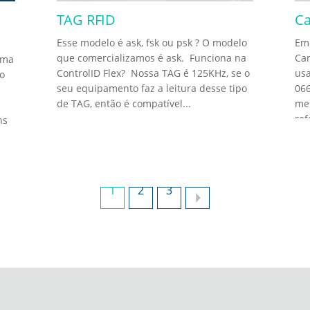
TAG RFID
Ca
Esse modelo é ask, fsk ou psk ? O modelo
Em 
que comercializamos é ask. Funciona na
Car
ima
ControlID Flex? Nossa TAG é 125KHz, se o
usa
o
seu equipamento faz a leitura desse tipo
066
de TAG, então é compatível...
me
ref
ns
1
2
3