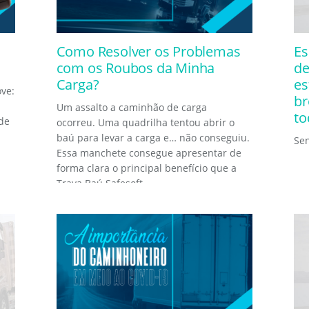
Como Resolver os Problemas
Es
com os Roubos da Minha
de
Carga?
es
ve:
br
Um assalto a caminhão de carga
to
de
ocorreu. Uma quadrilha tentou abrir o
baú para levar a carga e… não conseguiu.
Sen
Essa manchete consegue apresentar de
forma clara o principal benefício que a
Trava Baú Safesoft...