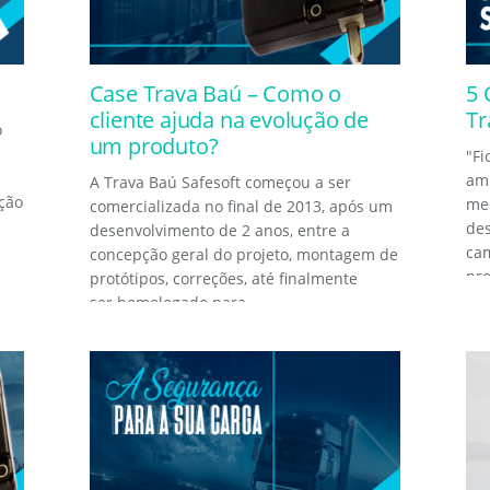
Case Trava Baú – Como o
5 
cliente ajuda na evolução de
Tr
o
um produto?
"Fi
amb
A Trava Baú Safesoft começou a ser
ição
men
comercializada no final de 2013, após um
de
desenvolvimento de 2 anos, entre a
ca
concepção geral do projeto, montagem de
pro
protótipos, correções, até finalmente
ser homologado para...