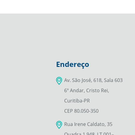
Endereço
Av. São José, 618, Sala 603
6º Andar, Cristo Rei,
Curitiba-PR
CEP 80.050-350
Rua Irene Caldato, 35
Quadra 1.948, LT 001–