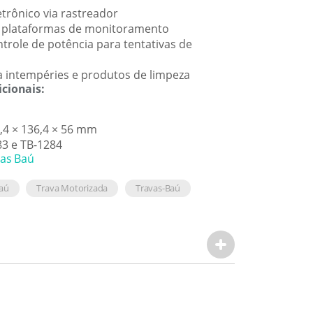
trônico via rastreador
 plataformas de monitoramento
trole de potência para tentativas de
 a intempéries e produtos de limpeza
icionais:
,4 × 136,4 × 56 mm
3 e TB-1284
vas Baú
Baú
Trava Motorizada
Travas-Baú