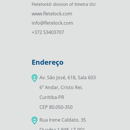
Fletelock© division of Xmetra OU
www.fletelock.com
info@fletelock.com
+372 53403707
Endereço
Av. São José, 618, Sala 603
6º Andar, Cristo Rei,
Curitiba-PR
CEP 80.050-350
Rua Irene Caldato, 35
Quadra 1.948, LT 001–