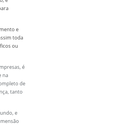
ara
amento e
assim toda
ficos ou
empresas, é
e na
completo de
ça, tanto
mundo, e
dimensão