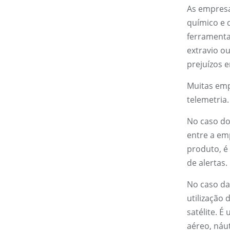
As empresa
químico e 
ferramenta
extravio o
prejuízos 
Muitas empr
telemetria.
No caso do
entre a emp
produto, é
de alertas.
No caso da
utilização
satélite. É
aéreo, náut