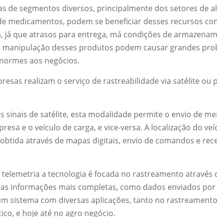
s de segmentos diversos, principalmente dos setores de a
de medicamentos, podem se beneficiar desses recursos c
, já que atrasos para entrega, má condições de armazenam
u manipulação desses produtos podem causar grandes pro
enormes aos negócios.
esas realizam o serviço de rastreabilidade via satélite ou 
s sinais de satélite, esta modalidade permite o envio de m
resa e o veículo de carga, e vice-versa. A localização do veí
 obtida através de mapas digitais, envio de comandos e re
 telemetria a tecnologia é focada no rastreamento através 
 das informações mais completas, como dados enviados por
 um sistema com diversas aplicações, tanto no rastreamento
ico, e hoje até no agro negócio.