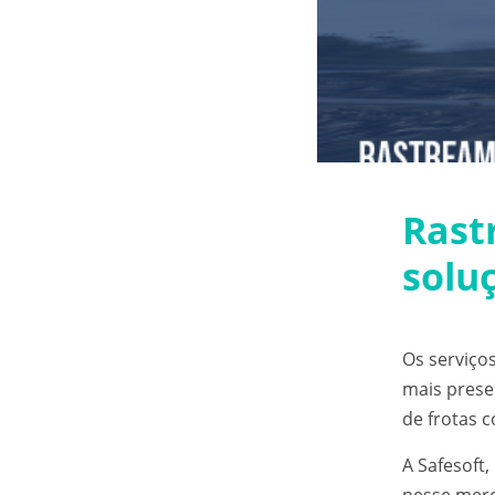
Rast
solu
Os serviço
mais prese
de frotas 
A
Safesoft
,
nesse merc