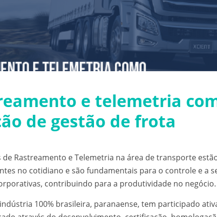
reamento e telemetria co
ção de gestão de frota
s de
Rastreamento e Telemetria na área de transporte
estão
ntes no cotidiano e são fundamentais para o controle e a 
corporativas, contribuindo para a produtividade no negócio.
 indústria 100% brasileira, paranaense, tem participado at
ado através do desenvolvimento, certificação, homologaçã