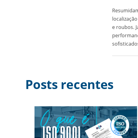
Resumidame
localização
e roubos. J
performanc
sofisticad
Posts recentes