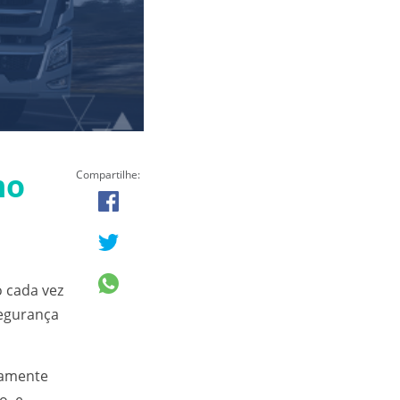
mo
Compartilhe:
 cada vez
segurança
ivamente
o, e