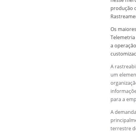
produção 
Rastreame
Os maiores
Telemetria
a operação
customizad
A
rastreabi
um element
organizaç
informaçõe
para a emp
A demanda 
principalm
terrestre d