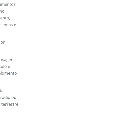
limentos,
omo
ento,
blemas e
por
ensagens
culo e
cebimento
da
 rádio ou
 terrestre,